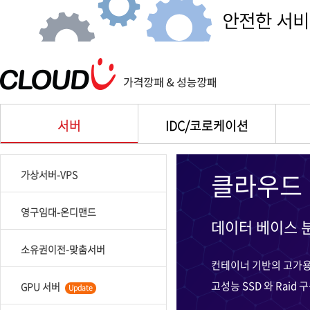
서버
IDC/코로케이션
클라우드 
가상서버-VPS
영구임대-온디맨드
데이터 베이스 
소유권이전-맞춤서버
컨테이너 기반의 고가
고성능 SSD 와 Raid
GPU 서버
Update