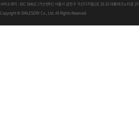
서버소재지 : IDC SMILE [가산센터] 서울시 금천구 가산디지털1로 33-33 대륭테크노타운 2차
Copyright © SMILESERV Co., Ltd. All Rights Reserved.