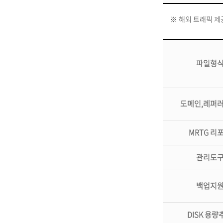
※ 해외 트래픽 제
파일형
도메인,레퍼러
MRTG 리
관리도
백업지
DISK 용량