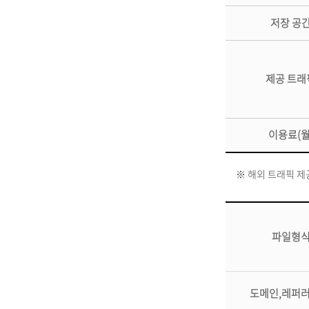
저장 공
제공 트래
이용료(월
※ 해외 트래픽 제
파일형
도메인,레퍼러