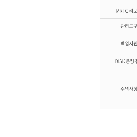
MRTG 리
관리도
백업지
DISK 용량
주의사