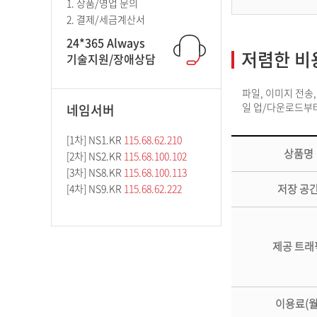
1. 상품/영업 문의
2. 결제/세금계산서
24*365 Always
저렴한 비
기술지원/장애상담
파일, 이미지 전송
일 업/다운로드부터
네임서버
[1차] NS1.KR
115.68.62.210
상품명
[2차] NS2.KR
115.68.100.102
[3차] NS8.KR
115.68.100.113
[4차] NS9.KR
115.68.62.222
저장 공
제공 트래
이용료(월