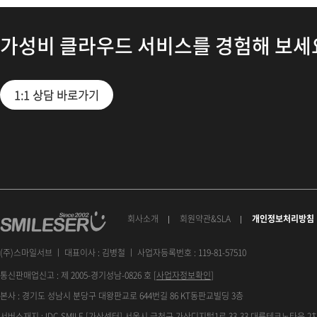
가성비 클라우드 서비스를 경험해 보세
1:1 상담 바로가기
회사소개
회원약관&SLA
개인정보처리방침
(주)스마일서브 ㅣ 대표이사 : 김병철 ㅣ 사업자등록번호 : 119-81-57510
통신판매업신고 : 제 2005-경기성남-0826 호 [
사업자정보확인
]
본사 : 경기도 성남시 분당구 대왕판교로 644번길 86 KT동판교빌딩 3층
서버소재지 : IDC SMILE [가산센터] 서울시 금천구 가산디지털1로 33-33 대륭테크노타운 2차