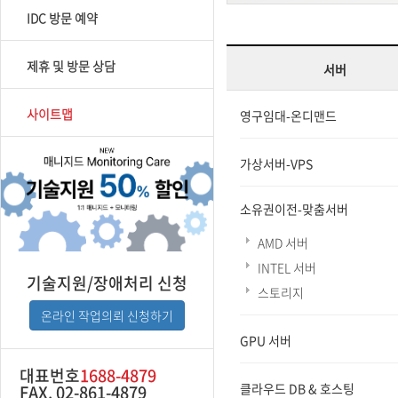
IDC 방문 예약
제휴 및 방문 상담
서버
사이트맵
영구임대-온디맨드
가상서버-VPS
소유권이전-맞춤서버
AMD 서버
INTEL 서버
기술지원/장애처리 신청
스토리지
온라인 작업의뢰 신청하기
GPU 서버
대표번호
1688-4879
클라우드 DB & 호스팅
FAX. 02-861-4879