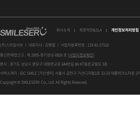
회사소개
회원약관&SLA
개인정보처리방침
(주)스마일서브 ㅣ 대표이사 : 김병철 ㅣ 사업자등록번호 : 119-81-57510
통신판매업신고 : 제 2005-경기성남-0826 호 [
사업자정보확인
]
본사 : 경기도 성남시 분당구 대왕판교로 644번길 86 KT동판교빌딩 3층
서버소재지 : IDC SMILE [가산센터] 서울시 금천구 가산디지털1로 33-33 대륭테크노타운 2차
Copyright © SMILESERV Co., Ltd. All Rights Reserved.